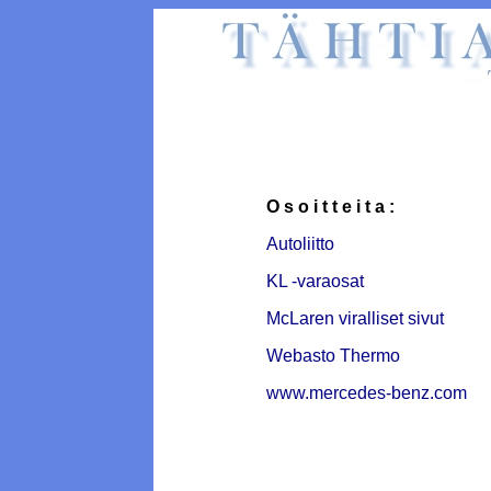
O s o i t t e i t a :
Autoliitto
KL -varaosat
McLaren viralliset sivut
Webasto Thermo
www.mercedes-benz.com