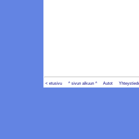
< etusivu
^ sivun alkuun ^
Autot
Yhteystied