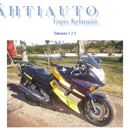
Takaisin
1
2
3